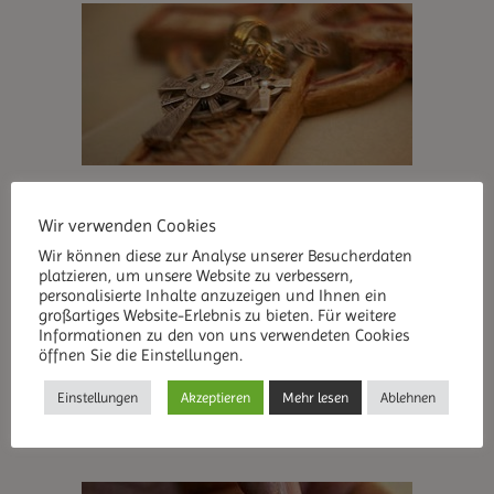
Wir verwenden Cookies
Beratung
Wir können diese zur Analyse unserer Besucherdaten
platzieren, um unsere Website zu verbessern,
Bearbeitung aktueller Themen und Blockaden mit
personalisierte Inhalte anzuzeigen und Ihnen ein
kognitiven, energetischen und geistigen Methoden.
großartiges Website-Erlebnis zu bieten. Für weitere
Informationen zu den von uns verwendeten Cookies
öffnen Sie die Einstellungen.
MEHR ERFAHREN
Einstellungen
Akzeptieren
Mehr lesen
Ablehnen