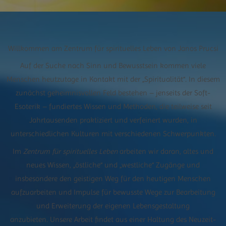
Willkommen am Zentrum für spirituelles Leben von Janos Prucsi
Auf der Suche nach Sinn und Bewusstsein kommen viele
Menschen heutzutage in Kontakt mit der „Spiritualität“. In diesem
zunächst geheimnisvollen Feld bestehen – jenseits der Soft-
Esoterik – fundiertes Wissen und Methoden, die teilweise seit
Jahrtausenden praktiziert und verfeinert wurden, in
unterschiedlichen Kulturen mit verschiedenen Schwerpunkten.
Im
Zentrum für spirituelles Leben
arbeiten wir daran, altes und
neues Wissen, „östliche“ und „westliche“ Zugänge und
insbesondere den geistigen Weg für den heutigen Menschen
aufzuarbeiten und Impulse für bewusste Wege zur Bearbeitung
und Erweiterung der eigenen Lebensgestaltung
anzubieten. Unsere Arbeit findet aus einer Haltung des Neuzeit-