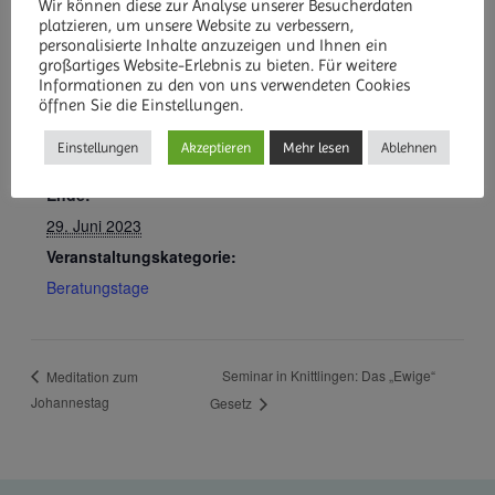
Wir können diese zur Analyse unserer Besucherdaten
platzieren, um unsere Website zu verbessern,
personalisierte Inhalte anzuzeigen und Ihnen ein
großartiges Website-Erlebnis zu bieten. Für weitere
Informationen zu den von uns verwendeten Cookies
DETAILS
öffnen Sie die Einstellungen.
Beginn:
Einstellungen
Akzeptieren
Mehr lesen
Ablehnen
27. Juni 2023
Ende:
29. Juni 2023
Veranstaltungskategorie:
Beratungstage
Seminar in Knittlingen: Das „Ewige“
Meditation zum
Johannestag
Gesetz