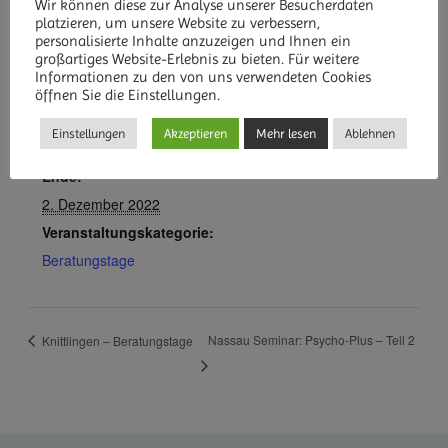
Wir können diese zur Analyse unserer Besucherdaten
platzieren, um unsere Website zu verbessern,
personalisierte Inhalte anzuzeigen und Ihnen ein
großartiges Website-Erlebnis zu bieten. Für weitere
Informationen zu den von uns verwendeten Cookies
DETAILS
öffnen Sie die Einstellungen.
Beginn:
Einstellungen
Akzeptieren
Mehr lesen
Ablehnen
1. Dezember 2022
Ende:
2. Dezember 2022
Veranstaltungskategorie:
Beratungstage
Nassau Seminar: Psycho-Plus – Teil 2
Knittlingen – Beratungstage