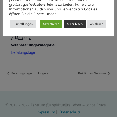
großartiges Website-Erlebnis zu bieten. Für weitere
DETAILS
Informationen zu den von uns verwendeten Cookies
öffnen Sie die Einstellungen.
Beginn:
6. Mai 2027
Einstellungen
Akzeptieren
Mehr lesen
Ablehnen
Ende:
7. Mai 2027
Veranstaltungskategorie:
Beratungstage
Beratungstage Kinttlingen
Knittlingen Seminar
© 2013 - 2022 Zentrum für spirituelles Leben – Janos Prucsi. |
Impressum
|
Datenschutz