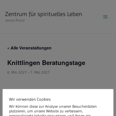
Zum
Inhalt
Zentrum für spirituelles Leben
springen
Janos Prucsi
« Alle Veranstaltungen
Knittlingen Beratungstage
6. Mai 2027
-
7. Mai 2027
Wir verwenden Cookies
ZUM KALENDER HINZUFÜGEN
Wir können diese zur Analyse unserer Besucherdaten
platzieren, um unsere Website zu verbessern,
personalisierte Inhalte anzuzeigen und Ihnen ein