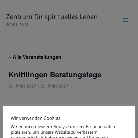
Zum
Inhalt
Zentrum für spirituelles Leben
springen
Janos Prucsi
« Alle Veranstaltungen
Knittlingen Beratungstage
24. März 2027
-
25. März 2027
Wir verwenden Cookies
ZUM KALENDER HINZUFÜGEN
Wir können diese zur Analyse unserer Besucherdaten
platzieren, um unsere Website zu verbessern,
personalisierte Inhalte anzuzeigen und Ihnen ein