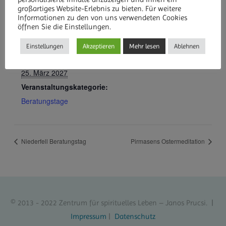
großartiges Website-Erlebnis zu bieten. Für weitere
DETAILS
Informationen zu den von uns verwendeten Cookies
öffnen Sie die Einstellungen.
Beginn:
24. März 2027
Einstellungen
Akzeptieren
Mehr lesen
Ablehnen
Ende:
25. März 2027
Veranstaltungskategorie:
Beratungstage
Niederfell Beratungstag
Pirmasens Ostermeditation
© 2013 - 2022 Zentrum für spirituelles Leben – Janos Prucsi. |
Impressum
|
Datenschutz