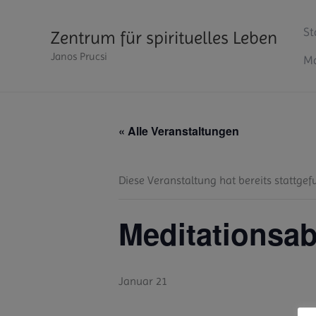
Zum
Inhalt
St
Zentrum für spirituelles Leben
springen
Janos Prucsi
Ma
« Alle Veranstaltungen
Diese Veranstaltung hat bereits stattgef
Meditationsa
Januar 21