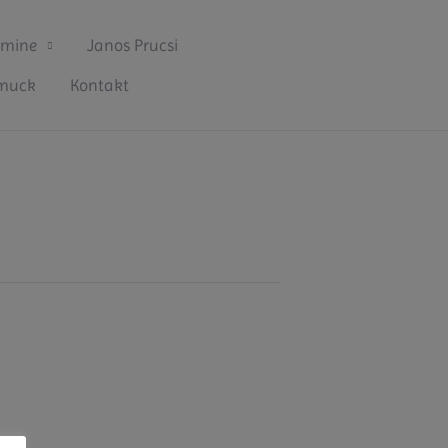
rmine
Janos Prucsi
hmuck
Kontakt