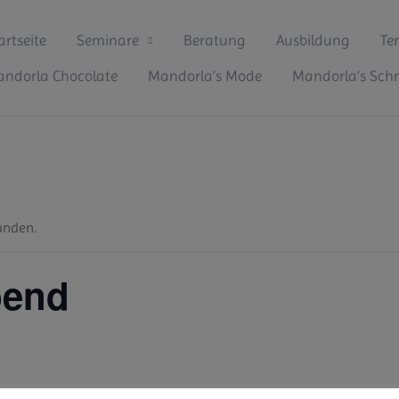
artseite
Seminare
Beratung
Ausbildung
Te
ndorla Chocolate
Mandorla’s Mode
Mandorla’s Sc
unden.
bend