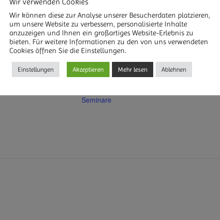
Wir verwenden Cookies
Wir können diese zur Analyse unserer Besucherdaten platzieren,
um unsere Website zu verbessern, personalisierte Inhalte
DETAILS
anzuzeigen und Ihnen ein großartiges Website-Erlebnis zu
R HINZUFÜGEN
bieten. Für weitere Informationen zu den von uns verwendeten
Datum:
Cookies öffnen Sie die Einstellungen.
20. März 2027
Einstellungen
Akzeptieren
Mehr lesen
Ablehnen
Veranstaltungskategorie
:
Seminare