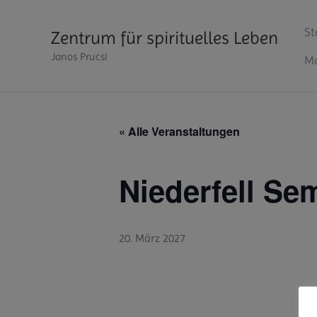
Zum
Inhalt
St
Zentrum für spirituelles Leben
springen
Janos Prucsi
Ma
« Alle Veranstaltungen
Niederfell Se
20. März 2027