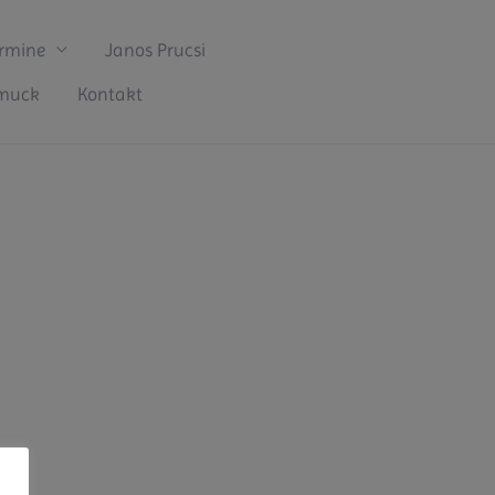
rmine
Janos Prucsi
hmuck
Kontakt