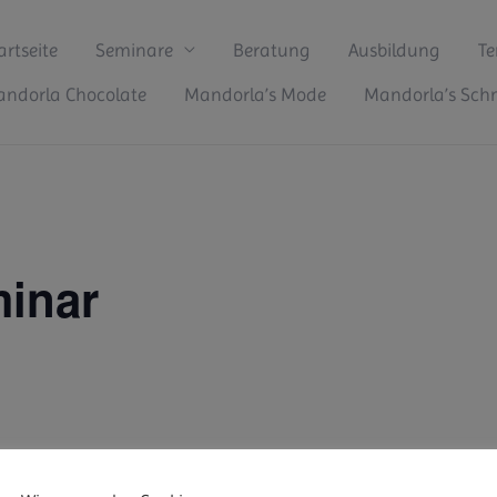
artseite
Seminare
Beratung
Ausbildung
Te
ndorla Chocolate
Mandorla’s Mode
Mandorla’s Sc
minar