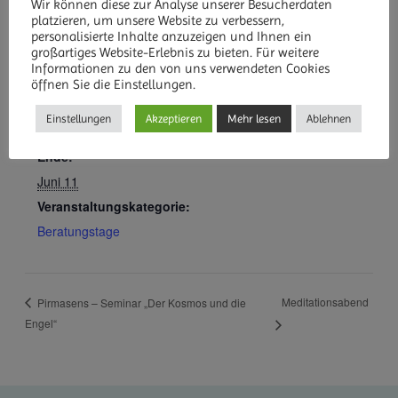
Wir können diese zur Analyse unserer Besucherdaten
platzieren, um unsere Website zu verbessern,
personalisierte Inhalte anzuzeigen und Ihnen ein
großartiges Website-Erlebnis zu bieten. Für weitere
Informationen zu den von uns verwendeten Cookies
DETAILS
öffnen Sie die Einstellungen.
Beginn:
Einstellungen
Akzeptieren
Mehr lesen
Ablehnen
Juni 8
Ende:
Juni 11
Veranstaltungskategorie:
Beratungstage
Meditationsabend
Pirmasens – Seminar „Der Kosmos und die
Engel“