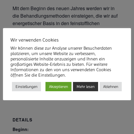
Mit dem Beginn des neuen Jahres werden wir in
die Behandlungsmethoden einsteigen, die wir auf
energetischer Basis in den feinstofflichen
Körperlichkeiten durchführen können. Wir vertiefen
alle wichtigen Themen, welche in den
Wir verwenden Cookies
vergangenen vier Seminaren des „Spirituellen
Wir können diese zur Analyse unserer Besucherdaten
Wegbegleiters“ vorrangig waren.
platzieren, um unsere Website zu verbessern,
personalisierte Inhalte anzuzeigen und Ihnen ein
großartiges Website-Erlebnis zu bieten. Für weitere
Informationen zu den von uns verwendeten Cookies
öffnen Sie die Einstellungen.
Einstellungen
Akzeptieren
Mehr lesen
Ablehnen
ZUM KALENDER HINZUFÜGEN
DETAILS
Beginn: