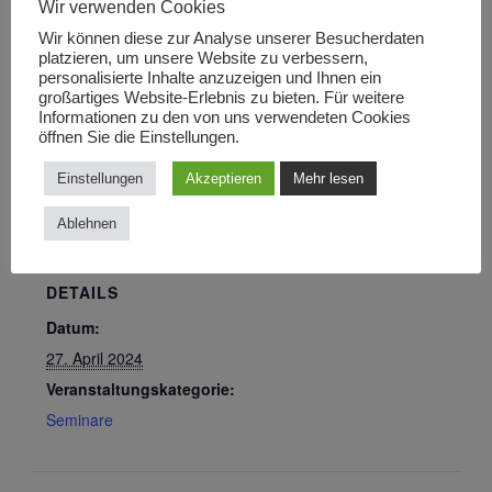
Wir verwenden Cookies
Geschichte und die Handhabung des Gebetes auf,
um zu erfassen, was Christus uns mit seinen
Wir können diese zur Analyse unserer Besucherdaten
platzieren, um unsere Website zu verbessern,
gravierenden Veränderungen im Umgang mit dem
personalisierte Inhalte anzuzeigen und Ihnen ein
Gebet ermöglicht.
großartiges Website-Erlebnis zu bieten. Für weitere
Informationen zu den von uns verwendeten Cookies
öffnen Sie die Einstellungen.
Einstellungen
Akzeptieren
Mehr lesen
ZUM KALENDER HINZUFÜGEN
Ablehnen
DETAILS
Datum:
27. April 2024
Veranstaltungskategorie:
Seminare