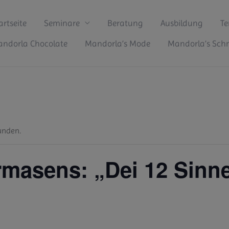
artseite
Seminare
Beratung
Ausbildung
Te
ndorla Chocolate
Mandorla’s Mode
Mandorla’s Sc
unden.
rmasens: „Dei 12 Sinn