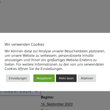
3
 Sinne. Wir Menschen sind im Grunde gut gerüstet für d
chlummern in uns, sie müssen nur erkannt und gefördert
Wir verwenden Cookies
Wir können diese zur Analyse unserer Besucherdaten platzieren,
Übungen, um unsere Sinne für die feinstofflichen Welte
um unsere Website zu verbessern, personalisierte Inhalte
anzuzeigen und Ihnen ein großartiges Website-Erlebnis zu
htig, um unsere Hellsichtigkeit, Hellfühligkeit, usw. zu 
bieten. Für weitere Informationen zu den von uns verwendeten
rankert.
Cookies öffnen Sie die Einstellungen.
Einstellungen
Akzeptieren
Mehr lesen
Ablehnen
DETAILS
R HINZUFÜGEN
Beginn:
16. September 2023