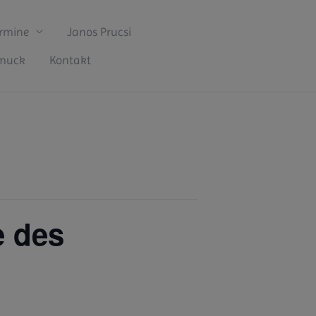
rmine
Janos Prucsi
hmuck
Kontakt
e des