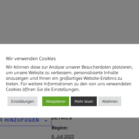
rgänzen wir unser Wissen über die Welten der Engel.
Wir verwenden Cookies
ationen über die höheren Hierarchien lernen wir zu ver
Wir können diese zur Analyse unserer Besucherdaten platzieren,
tioniert.
um unsere Website zu verbessern, personalisierte Inhalte
anzuzeigen und Ihnen ein großartiges Website-Erlebnis zu
uns Verständnis für den Alltag und die Möglichkeit auf 
bieten. Für weitere Informationen zu den von uns verwendeten
Cookies öffnen Sie die Einstellungen.
Einstellungen
Akzeptieren
Mehr lesen
Ablehnen
DETAILS
R HINZUFÜGEN
Beginn:
8. Juli 2023