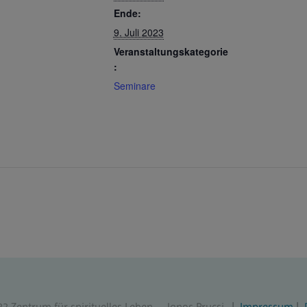
Ende:
9. Juli 2023
Veranstaltungskategorie
:
Seminare
22 Zentrum für spirituelles Leben – Janos Prucsi. |
Impressum
|