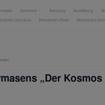
artseite
Seminare
Beratung
Ausbildung
Te
ndorla Chocolate
Mandorla’s Mode
Mandorla’s Sc
unden.
irmasens „Der Kosmos 