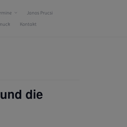
rmine
Janos Prucsi
hmuck
Kontakt
und die