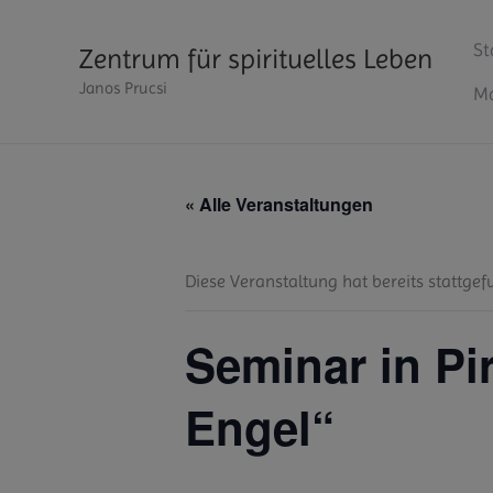
Zum
Inhalt
St
Zentrum für spirituelles Leben
springen
Janos Prucsi
Ma
« Alle Veranstaltungen
Diese Veranstaltung hat bereits stattgef
Seminar in P
Engel“