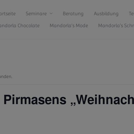
artseite
Seminare
Beratung
Ausbildung
Te
ndorla Chocolate
Mandorla’s Mode
Mandorla’s Sc
unden.
n Pirmasens „Weihnach