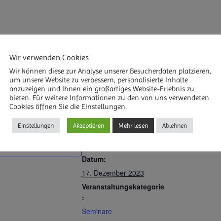
hten wir unsere Weihnachtsvorbereitung vertiefen: Wir 
Wir verwenden Cookies
ergangenen Sonder-Weihnachtsskripte (aus dem Jahr 2022
Wir können diese zur Analyse unserer Besucherdaten platzieren,
eiteren und tieferen Zugang zu den Themen der Geburt
um unsere Website zu verbessern, personalisierte Inhalte
rten, die das junge Jesuskind immer wieder ausgesproc
anzuzeigen und Ihnen ein großartiges Website-Erlebnis zu
bieten. Für weitere Informationen zu den von uns verwendeten
gweiser auf dem Weg zu Gott.
Cookies öffnen Sie die Einstellungen.
Einstellungen
Akzeptieren
Mehr lesen
Ablehnen
DETAILS
R HINZUFÜGEN
Datum:
17. Dezember 2023
Veranstaltungskategorie
:
Seminare