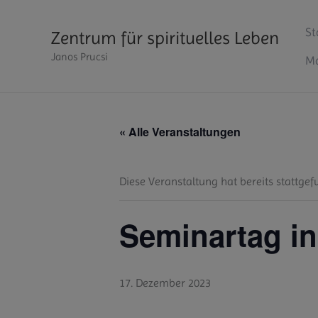
Zum
Inhalt
St
Zentrum für spirituelles Leben
springen
Janos Prucsi
Ma
« Alle Veranstaltungen
Diese Veranstaltung hat bereits stattgef
Seminartag i
17. Dezember 2023