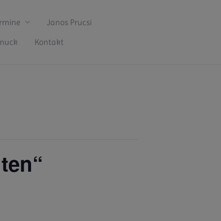
rmine
Janos Prucsi
hmuck
Kontakt
ten“