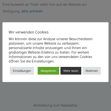
Eine Auswahl an Titeln steht hier auf der Website zur
Verfügung.
Jetzt anhören
Kontakt
Wir verwenden Cookies
Zentrum für spirituelles Leben
Wir können diese zur Analyse unserer Besucherdaten
Janos Prucsi
platzieren, um unsere Website zu verbessern,
Dießener Str. 29
personalisierte Inhalte anzuzeigen und Ihnen ein
großartiges Website-Erlebnis zu bieten. Für weitere
86946 Vilgertshofen
Informationen zu den von uns verwendeten Cookies
Telefon: 08194 931881
öffnen Sie die Einstellungen.
Einstellungen
Akzeptieren
Mehr lesen
Ablehnen
Anmeldung zum Newsletter