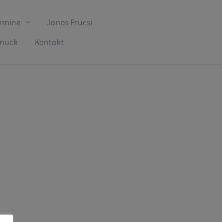
rmine
Janos Prucsi
hmuck
Kontakt