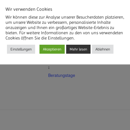
Wir verwenden Cookies
Wir können diese zur Analyse unserer Besucherdaten platzieren,
DETAILS
R HINZUFÜGEN
um unsere Website zu verbessern, personalisierte Inhalte
anzuzeigen und Ihnen ein großartiges Website-Erlebnis zu
Beginn:
bieten. Für weitere Informationen zu den von uns verwendeten
18. Januar 2027
Cookies öffnen Sie die Einstellungen.
Ende:
Einstellungen
Akzeptieren
Mehr lesen
Ablehnen
21. Januar 2027
Veranstaltungskategorie
:
Beratungstage