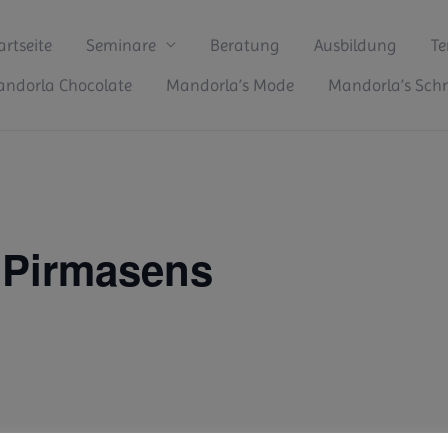
artseite
Seminare
Beratung
Ausbildung
Te
ndorla Chocolate
Mandorla’s Mode
Mandorla’s Sc
 Pirmasens