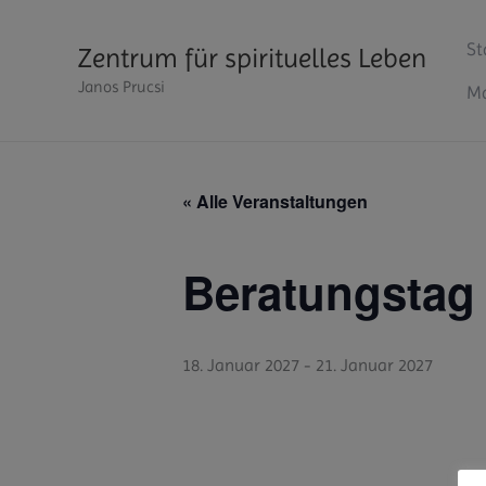
Zum
Inhalt
St
Zentrum für spirituelles Leben
springen
Janos Prucsi
Ma
« Alle Veranstaltungen
Beratungstag
18. Januar 2027
-
21. Januar 2027