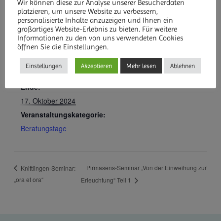
Wir können diese zur Analyse unserer Besucherdaten
platzieren, um unsere Website zu verbessern,
personalisierte Inhalte anzuzeigen und Ihnen ein
großartiges Website-Erlebnis zu bieten. Für weitere
Informationen zu den von uns verwendeten Cookies
DETAILS
öffnen Sie die Einstellungen.
Beginn:
Einstellungen
Akzeptieren
Mehr lesen
Ablehnen
14. Oktober 2024
Ende:
17. Oktober 2024
Veranstaltungskategorie:
Beratungstage
Pirmasens-Seminar „Von der Einweihung zur
Knittlingen-Seminar:
„ora et ora“
Erleuchtung“ Teil 1