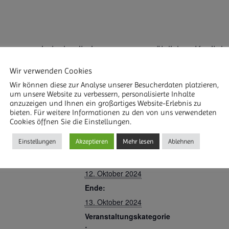
 ganz neu jedoch mit einem neuen zusätzlichen Kapitel e
spunkt werden wir den Text und das Thema erneut bearb
Wir verwenden Cookies
ch herumgesprochen, dass das Gebet eine Möglichkeit z
Wir können diese zur Analyse unserer Besucherdaten platzieren,
um unsere Website zu verbessern, personalisierte Inhalte
es ist. Auch Gott können wir im Gebet ansprechen, wenn 
anzuzeigen und Ihnen ein großartiges Website-Erlebnis zu
bieten. Für weitere Informationen zu den von uns verwendeten
Cookies öffnen Sie die Einstellungen.
Einstellungen
Akzeptieren
Mehr lesen
Ablehnen
DETAILS
R HINZUFÜGEN
Beginn:
12. Oktober 2024
Ende:
13. Oktober 2024
Veranstaltungskategorie
: