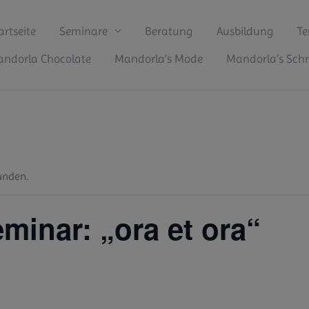
artseite
Seminare
Beratung
Ausbildung
Te
ndorla Chocolate
Mandorla’s Mode
Mandorla’s Sc
unden.
minar: „ora et ora“