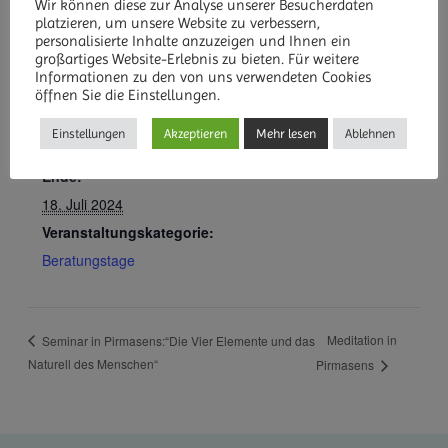
Wir können diese zur Analyse unserer Besucherdaten
platzieren, um unsere Website zu verbessern,
personalisierte Inhalte anzuzeigen und Ihnen ein
großartiges Website-Erlebnis zu bieten. Für weitere
Informationen zu den von uns verwendeten Cookies
DETAILS
öffnen Sie die Einstellungen.
Beginn:
Einstellungen
Akzeptieren
Mehr lesen
Ablehnen
15. Juli 2024
Ende:
18. Juli 2024
Veranstaltungskategorie:
Beratungstage
Meditation in
Seminar in Pirmasens:“Die Vier Elemente und das
Naturell des Menschen“
Pirmasens