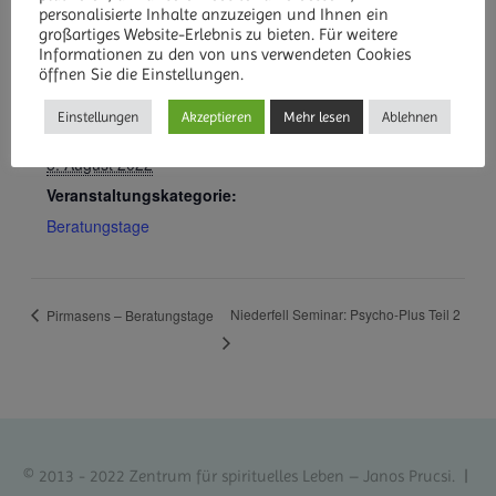
personalisierte Inhalte anzuzeigen und Ihnen ein
großartiges Website-Erlebnis zu bieten. Für weitere
Informationen zu den von uns verwendeten Cookies
öffnen Sie die Einstellungen.
DETAILS
Einstellungen
Akzeptieren
Mehr lesen
Ablehnen
Datum:
5. August 2022
Veranstaltungskategorie:
Beratungstage
Niederfell Seminar: Psycho-Plus Teil 2
Pirmasens – Beratungstage
© 2013 - 2022 Zentrum für spirituelles Leben – Janos Prucsi. |