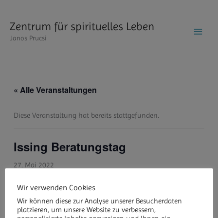
Zum
Inhalt
Zentrum für spirituelles Leben
springen
Janos Prucsi
« Alle Veranstaltungen
Diese Veranstaltung hat bereits stattgefunden.
Issing Beratungstag
27. Mai 2022
Wir verwenden Cookies
Wir können diese zur Analyse unserer Besucherdaten
platzieren, um unsere Website zu verbessern,
ZUM KALENDER HINZUFÜGEN