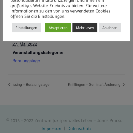
personalisierte Inhalte anzuzeigen und Ihnen ein
großartiges Website-Erlebnis zu bieten. Für weitere
Informationen zu den von uns verwendeten Cookies
öffnen Sie die Einstellungen.
DETAILS
Einstellungen
Akzeptieren
Mehr lesen
Ablehnen
Datum:
27. Mai 2022
Veranstaltungskategorie:
Beratungstage
Issing – Beratungstage
Knittlingen – Seminar: Änderung
© 2013 - 2022 Zentrum für spirituelles Leben – Janos Prucsi. |
Impressum
|
Datenschutz