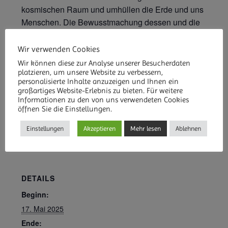
kosmischen Raum und umhüllen die Erde und uns
Menschen. Die Bewusstmachung dessen und die
Transformation in unseren Alltag hilft uns beim
besseren Verstehen unserer heutigen Zeit. Ebenso
Wir verwenden Cookies
bringt ein Begreifen der damaligen Ereignisse uns
Wir können diese zur Analyse unserer Besucherdaten
in unserer Entwicklung zum wahren Menschsein
platzieren, um unsere Website zu verbessern,
personalisierte Inhalte anzuzeigen und Ihnen ein
immer ein Stück näher.
großartiges Website-Erlebnis zu bieten. Für weitere
Informationen zu den von uns verwendeten Cookies
öffnen Sie die Einstellungen.
Einstellungen
Akzeptieren
Mehr lesen
Ablehnen
ZUM KALENDER HINZUFÜGEN
DETAILS
Beginn:
17. Mai 2025
Ende: