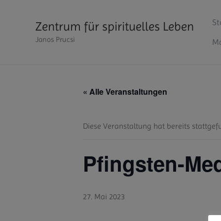
Zum
Inhalt
St
Zentrum für spirituelles Leben
springen
Janos Prucsi
Ma
« Alle Veranstaltungen
Diese Veranstaltung hat bereits stattgef
Pfingsten-Med
27. Mai 2023