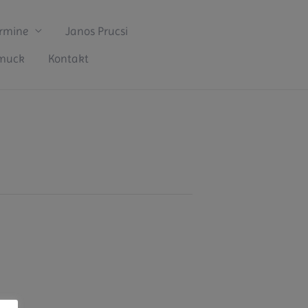
rmine
Janos Prucsi
hmuck
Kontakt