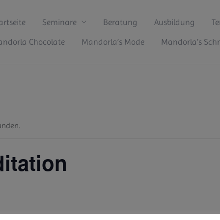
artseite
Seminare
Beratung
Ausbildung
Te
ndorla Chocolate
Mandorla’s Mode
Mandorla’s Sc
unden.
itation