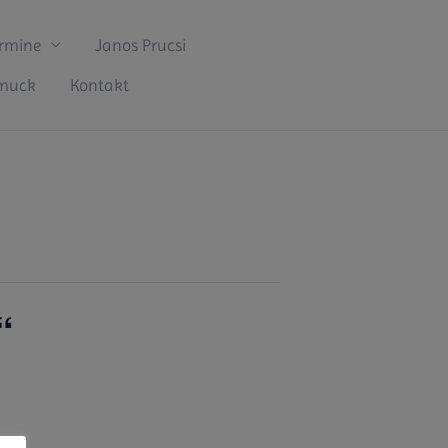
rmine
Janos Prucsi
hmuck
Kontakt
“