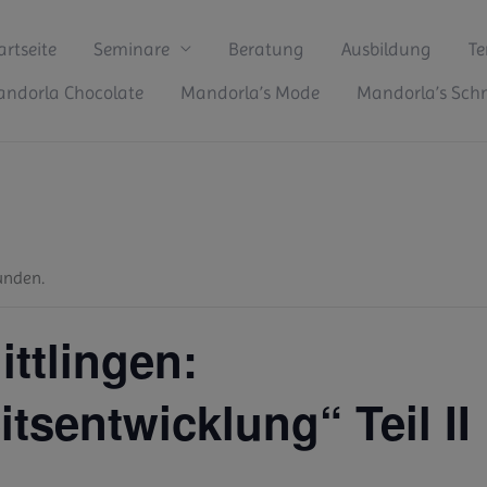
artseite
Seminare
Beratung
Ausbildung
Te
ndorla Chocolate
Mandorla’s Mode
Mandorla’s Sc
unden.
ittlingen:
tsentwicklung“ Teil II