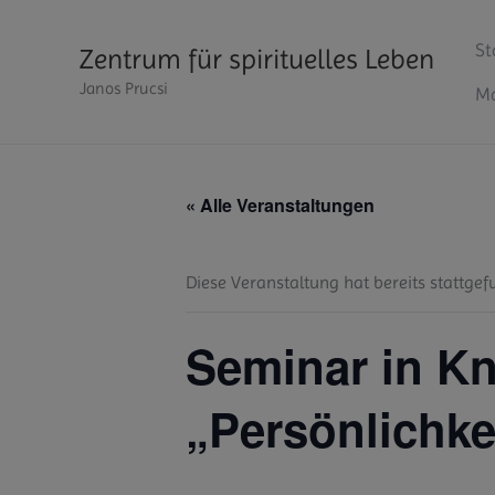
Zum
Inhalt
St
Zentrum für spirituelles Leben
springen
Janos Prucsi
Ma
« Alle Veranstaltungen
Diese Veranstaltung hat bereits stattgef
Seminar in Kn
„Persönlichkei