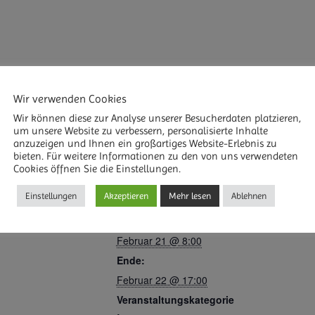
Wir verwenden Cookies
Wir können diese zur Analyse unserer Besucherdaten platzieren,
um unsere Website zu verbessern, personalisierte Inhalte
Frieden – Abhängigkeit – Masken der Persönlichkeit
anzuzeigen und Ihnen ein großartiges Website-Erlebnis zu
bieten. Für weitere Informationen zu den von uns verwendeten
Cookies öffnen Sie die Einstellungen.
Einstellungen
Akzeptieren
Mehr lesen
Ablehnen
DETAILS
R HINZUFÜGEN
Beginn:
Februar 21 @ 8:00
Ende:
Februar 22 @ 17:00
Veranstaltungskategorie