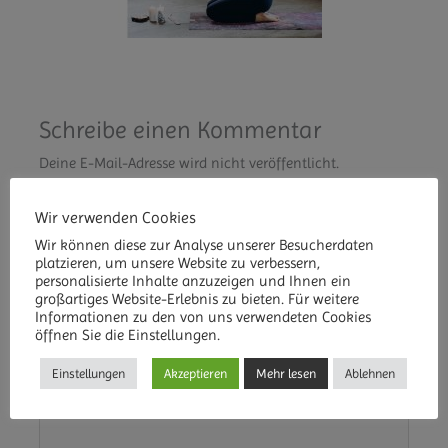
Schreibe einen Kommentar
Deine E-Mail-Adresse wird nicht veröffentlicht.
Erforderliche Felder sind mit
*
markiert
Wir verwenden Cookies
Kommentar
*
Wir können diese zur Analyse unserer Besucherdaten
platzieren, um unsere Website zu verbessern,
personalisierte Inhalte anzuzeigen und Ihnen ein
großartiges Website-Erlebnis zu bieten. Für weitere
Informationen zu den von uns verwendeten Cookies
öffnen Sie die Einstellungen.
Einstellungen
Akzeptieren
Mehr lesen
Ablehnen